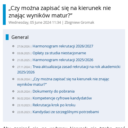
„Czy można zapisać się na kierunek nie
znając wyników matur?”
Wednesday, 05 June 2024 11:34
| Zbigniew Gromak
General
Harmonogram rekrutacji 2026/2027
27.04.2026 |
Opłaty za studia niestacjonarne
03.06.2025 |
Harmonogram rekrutacji 2025/2026
21.05.2025 |
Trwa aktualizacja zasad rekrutacji na rok akademicki
27.11.2024 |
2025/2026
„Czy można zapisać się na kierunek nie znając
05.06.2024 |
wyników matur?”
Dokumenty do pobrania
26.05.2024 |
Kompetencje cyfrowe kandydatów
06.02.2024 |
Rekrutacja krok po kroku
23.10.2023 |
Kandydaci ze szczególnymi potrzebami
22.05.2023 |