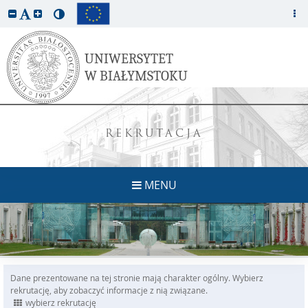
REKRUTACJA
MENU
Dane prezentowane na tej stronie mają charakter ogólny. Wybierz
rekrutację, aby zobaczyć informacje z nią związane.
wybierz rekrutację