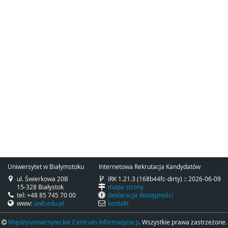
Uniwersytet w Białymstoku
Internetowa Rekrutacja Kandydatów
ul. Świerkowa 20B
IRK 1.21.3 (168b44fc-dirty) :: 2026-06-09
15-328 Białystok
mapa strony
tel: +48 85 745 70 00
deklaracja dostępności
www:
uwb.edu.pl
kontakt
Międzyuniwersyteckie Centrum Informatyzacji
. Wszystkie prawa zastrzeżone.